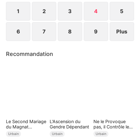
des preuves et porte plainte. Lina et Camille sont
condamnées.
1
2
3
4
5
6
7
8
9
Plus
Recommandation
Le Second Mariage
L'Ascension du
Ne le Provoque
du Magnat
Gendre Dépendant
pas, il Contrôle le
Incognito
Destin
Urbain
Urbain
Urbain