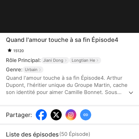
Quand l'amour touche à sa fin Épisode4
15120
Rôle Principal:
Jiani Dong
Longtian He
Genre:
Urbain
Quand l'amour touche à sa fin Épisode4. Arthur
Dupont, l'héritier unique du Groupe Martin, cache
son identité pour aimer Camille Bonnet. Sous
l'influence de Lina Roux, qui exige une dot de
départ, Camille se dispute avec lui. Mme Martin
arrive avec des cadeaux, mais elles l'humilient.
Partager
:
Olivier Blanc confirme son identité, et Camille,
paniquée, ment en accusant Arthur d'abandon. Un
Liste des épisodes
(
50
Épisode
)
scandale éclate. Mme Martin riposte, rassemble