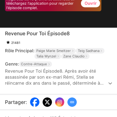
Ouvrir
téléchargez l'application pour regarder
l'épisode complet.
Revenue Pour Toi Épisode8
21481
Rôle Principal:
Paige Marie Smeltzer
Teig Sadhana
Talia Wynzel
Zane Claudio
Genre:
Contre-Attaque
Revenue Pour Toi Épisode8. Après avoir été
assassinée par son ex-mari Rémi, Stella se
réincarne dix ans dans le passé, déterminée à
assouvir sa vengeance contre lui et à saisir une
seconde chance d'amour avec Tristan Vincent.
Partager
: