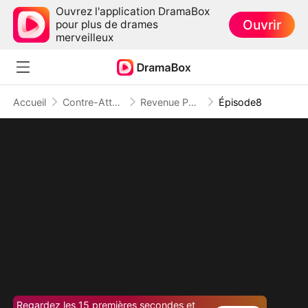
Ouvrez l'application DramaBox
Ouvrir
pour plus de drames
merveilleux
Accueil
Contre-Attaque
Revenue Pour Toi
Épisode8
Regardez les 15 premières secondes et