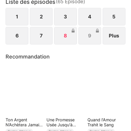
Liste des épisodes
(
65
Épisode
)
1
2
3
4
5
6
7
8
9
Plus
Recommandation
Ton Argent
Une Promesse
Quand l'Amour
N’Achètera Jamais
Usée Jusqu'à
Trahit le Sang
Ma Dignité
Néant