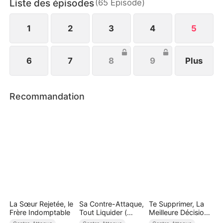
Liste des épisodes
(
65
Épisode
)
1
2
3
4
5
6
7
8
9
Plus
Recommandation
La Sœur Rejetée, le
Sa Contre-Attaque,
Te Supprimer, La
Frère Indomptable
Tout Liquider (
Meilleure Décision
Doublé )
De Ma Vie