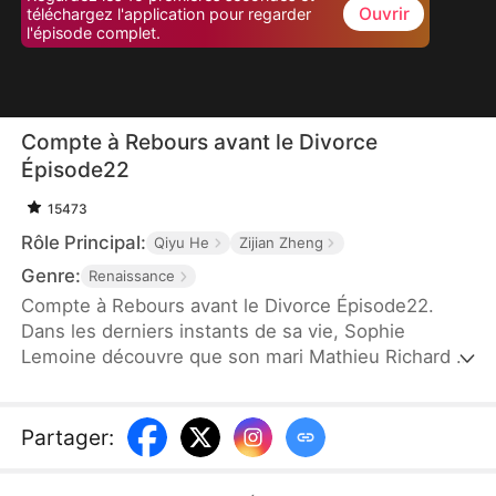
Ouvrir
téléchargez l'application pour regarder
l'épisode complet.
Compte à Rebours avant le Divorce
Épisode22
15473
Rôle Principal:
Qiyu He
Zijian Zheng
Genre:
Renaissance
Compte à Rebours avant le Divorce Épisode22.
Dans les derniers instants de sa vie, Sophie
Lemoine découvre que son mari Mathieu Richard et
leur fils Lucas ne l’aiment pas. Avec cette prise de
conscience, elle renaît. Elle revient dans la
septième année de son mariage avec Mathieu.
Partager
:
Cette fois, Sophie décide de laisser Mathieu
retrouver son premier amour, Marie Boucher, tout