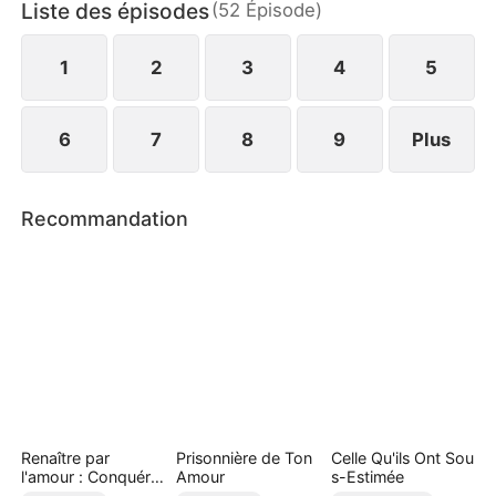
Liste des épisodes
(
52
Épisode
)
en se consacrant pleinement à la carrière qu’elle
avait abandonnée.
1
2
3
4
5
6
7
8
9
Plus
Recommandation
Renaître par
Prisonnière de Ton
Celle Qu'ils Ont Sou
l'amour : Conquérir
Amour
s-Estimée
l'oncle de mon ex-