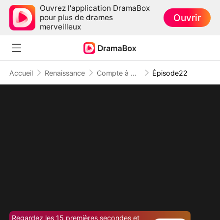
Ouvrez l'application DramaBox
Ouvrir
pour plus de drames
merveilleux
Accueil
Renaissance
Compte à Rebours avant le Divorce
Épisode22
Regardez les 15 premières secondes et