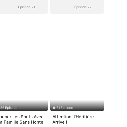
Divorce
Divorce
Épisode 21
Épisode 22
56 Épisode
61 Épisode
ouper Les Ponts Avec
Attention, l'Héritière
a Famille Sans Honte
Arrive !