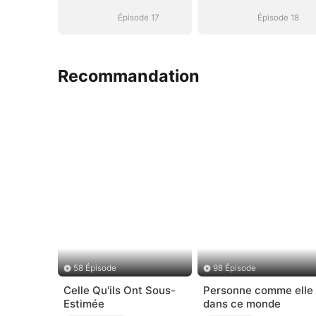
Divorce
Divorce
Épisode 17
Épisode 18
Recommandation
58 Épisode
98 Épisode
Celle Qu'ils Ont Sous-
Personne comme elle
Estimée
dans ce monde