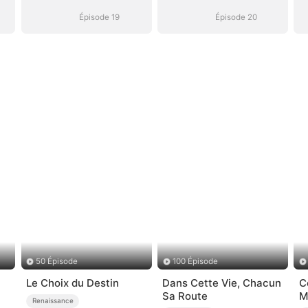
Divorce
Divorce
Épisode 19
Épisode 20
50 Épisode
100 Épisode
Le Choix du Destin
Dans Cette Vie, Chacun
C
Sa Route
M
Renaissance