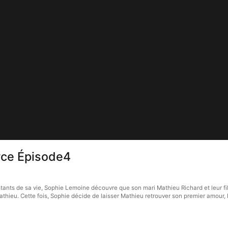
rce Épisode4
tants de sa vie, Sophie Lemoine découvre que son mari Mathieu Richard et leur fil
athieu. Cette fois, Sophie décide de laisser Mathieu retrouver son premier amour,