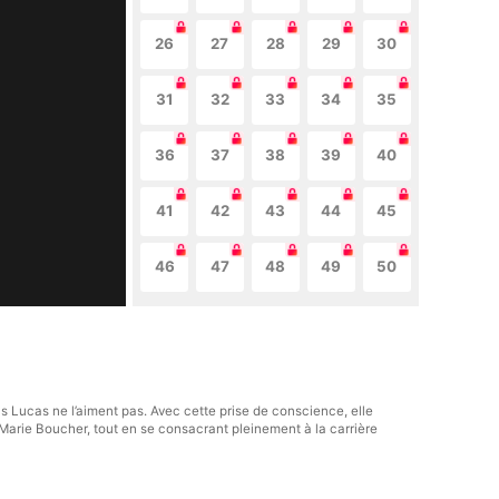
26
27
28
29
30
31
32
33
34
35
36
37
38
39
40
41
42
43
44
45
46
47
48
49
50
s Lucas ne l’aiment pas. Avec cette prise de conscience, elle
 Marie Boucher, tout en se consacrant pleinement à la carrière