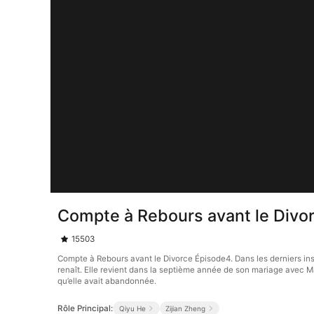
Compte à Rebours avant le Divo
15503
Compte à Rebours avant le Divorce Épisode4. Dans les derniers ins
renaît. Elle revient dans la septième année de son mariage avec M
qu’elle avait abandonnée.
Rôle Principal:
Qiyu He
Zijian Zheng