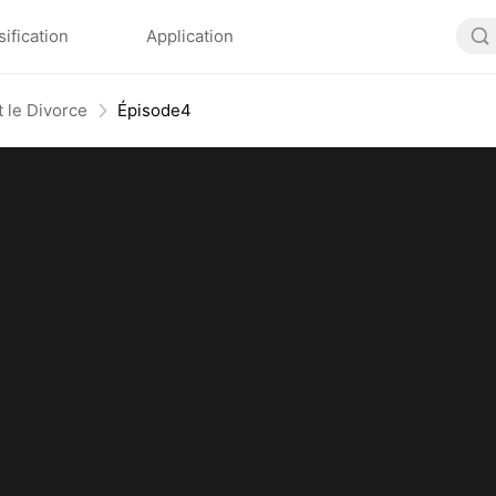
sification
Application
 le Divorce
Épisode4