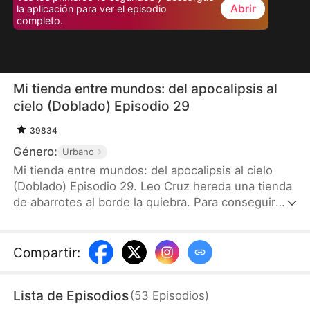
Abrir
la aplicación para ver el episodio
completo.
Mi tienda entre mundos: del apocalipsis al
cielo (Doblado) Episodio 29
39834
Género:
Urbano
Mi tienda entre mundos: del apocalipsis al cielo
(Doblado) Episodio 29. Leo Cruz hereda una tienda
de abarrotes al borde la quiebra. Para conseguir
dinero para tratar a su novia Lucía Navarro, es
acosado por Don León por una deuda. Durante el
acoso, descubre que la puerta trasera de la tienda
Compartir
:
conecta con otros mundos. Su primer viaje al
apocalipsis le permite cambiar comida por oro y
Lista de Episodios
(
53
Episodios
)
joyas. Luego, en el reino celestial, negocia elixires