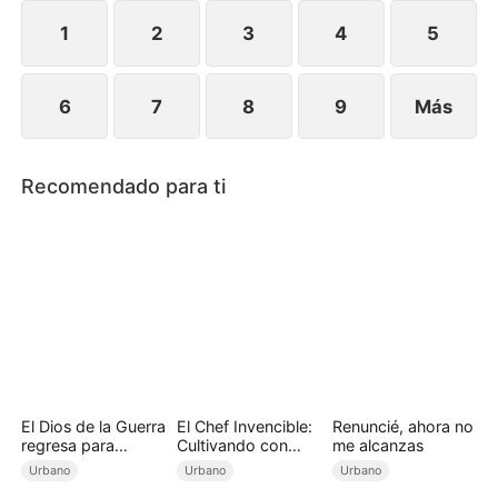
por suministros. Descubre que la riqueza
apocalíptica depende de los habitantes y regresa
1
2
3
4
5
para salvarlos, comen
6
7
8
9
Más
Recomendado para ti
El Dios de la Guerra
El Chef Invencible:
Renuncié, ahora no
regresa para
Cultivando con
me alcanzas
recuperar a su
Arroz Frito
Urbano
Urbano
Urbano
familia