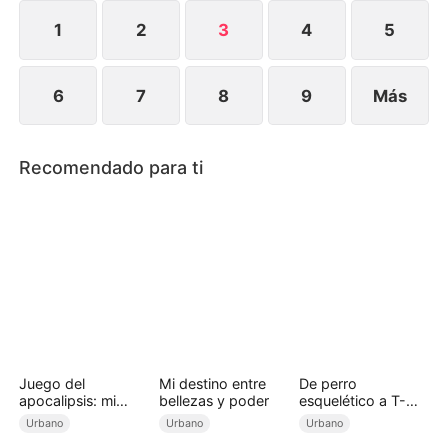
por suministros. Descubre que la riqueza
apocalíptica depende de los habitantes y regresa
1
2
3
4
5
para salvarlos, comen
6
7
8
9
Más
Recomendado para ti
Juego del
Mi destino entre
De perro
apocalipsis: mi
bellezas y poder
esquelético a T-
refugio evoluciona
Rex: la venganza
Urbano
Urbano
Urbano
sin límites
de un domador