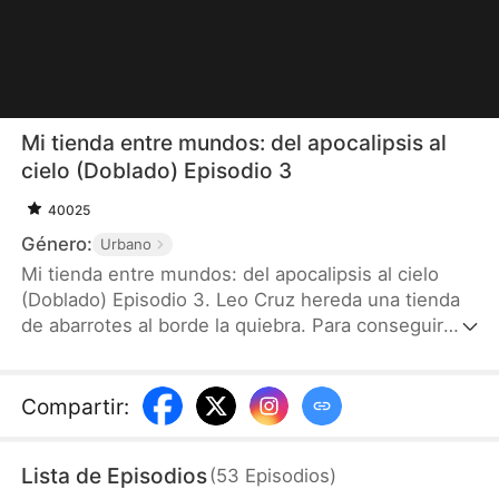
Mi tienda entre mundos: del apocalipsis al
cielo (Doblado) Episodio 3
40025
Género:
Urbano
Mi tienda entre mundos: del apocalipsis al cielo
(Doblado) Episodio 3. Leo Cruz hereda una tienda
de abarrotes al borde la quiebra. Para conseguir
dinero para tratar a su novia Lucía Navarro, es
acosado por Don León por una deuda. Durante el
acoso, descubre que la puerta trasera de la tienda
Compartir
:
conecta con otros mundos. Su primer viaje al
apocalipsis le permite cambiar comida por oro y
Lista de Episodios
(
53
Episodios
)
joyas. Luego, en el reino celestial, negocia elixires