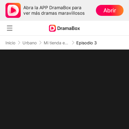
Abra la APP DramaBox para
Abrir
ver más dramas maravillosos
Inicio
Urbano
Mi tienda entre mundos: del apocalipsis al cielo (Doblado)
Episodio 3