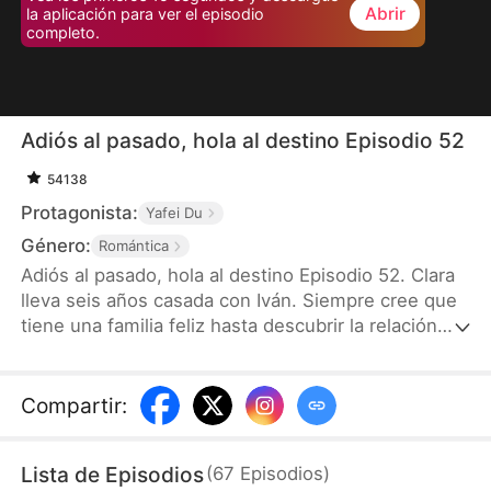
Abrir
la aplicación para ver el episodio
completo.
Adiós al pasado, hola al destino Episodio 52
54138
Protagonista:
Yafei Du
Género:
Romántica
Adiós al pasado, hola al destino Episodio 52. Clara
lleva seis años casada con Iván. Siempre cree que
tiene una familia feliz hasta descubrir la relación
entre Iván y Natalia, una huérfana acogida en casa,
y el distanciamiento de su propio hijo. Con el
corazón roto, Clara decide divorciarse. Por
Compartir
:
causalidad, conoce a Sebastián, jefe del Grupo
Altamar, y a su hija Luna, quienes le brindan apoyo
Lista de Episodios
(
67
Episodios
)
incondicional. Cuando Iván intenta recuperarla,