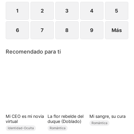
Sebastián ya está a su lado, decidido a luchar por
ella.
1
2
3
4
5
6
7
8
9
Más
Recomendado para ti
Mi CEO es mi novia
La flor rebelde del
Mi sangre, su cura
virtual
duque (Doblado)
Romántica
Identidad-Oculta
Romántica