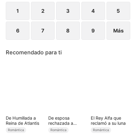
Sebastián ya está a su lado, decidido a luchar por
ella.
1
2
3
4
5
6
7
8
9
Más
Recomendado para ti
De Humillada a
De esposa
El Rey Alfa que
Reina de Atlantis
rechazada a
reclamó a su luna
princesa licántropa
Romántica
Romántica
Romántica