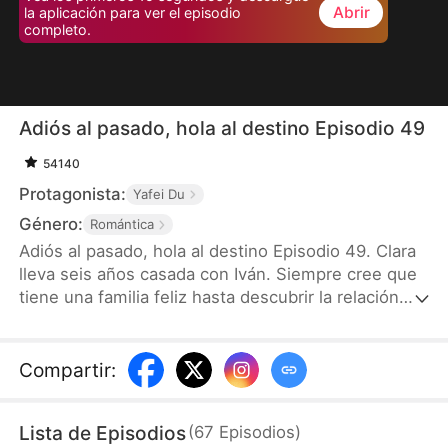
Abrir
la aplicación para ver el episodio
completo.
Adiós al pasado, hola al destino Episodio 49
54140
Protagonista:
Yafei Du
Género:
Romántica
Adiós al pasado, hola al destino Episodio 49. Clara
lleva seis años casada con Iván. Siempre cree que
tiene una familia feliz hasta descubrir la relación
entre Iván y Natalia, una huérfana acogida en casa,
y el distanciamiento de su propio hijo. Con el
corazón roto, Clara decide divorciarse. Por
Compartir
:
causalidad, conoce a Sebastián, jefe del Grupo
Altamar, y a su hija Luna, quienes le brindan apoyo
Lista de Episodios
(
67
Episodios
)
incondicional. Cuando Iván intenta recuperarla,