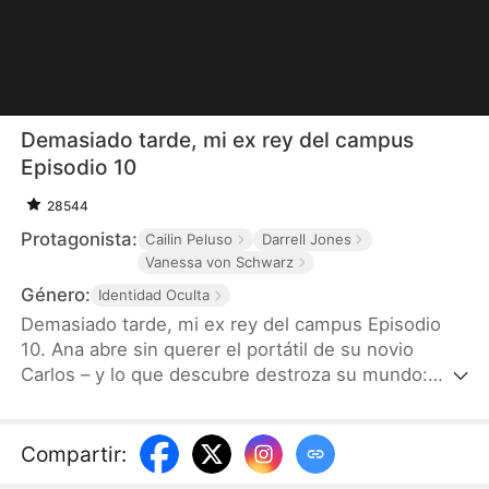
Demasiado tarde, mi ex rey del campus
Episodio 10
28544
Protagonista:
Cailin Peluso
Darrell Jones
Vanessa von Schwarz
Género:
Identidad Oculta
Demasiado tarde, mi ex rey del campus Episodio
10. Ana abre sin querer el portátil de su novio
Carlos – y lo que descubre destroza su mundo:
docenas de fotos íntimas de Carlos con su ex,
Serena. Ese incidente es la gota que colma el vaso.
Ese mismo día, Ana acepta el plan de su familia –
Compartir
:
irse de Nueva York a París y hacerse cargo del