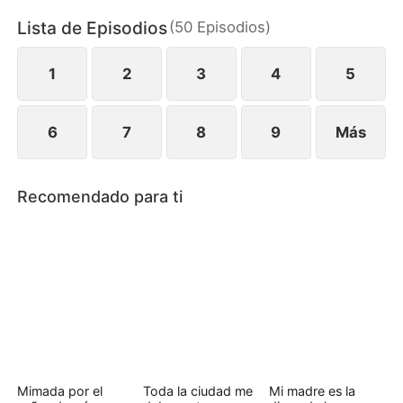
Grupo HMS. Sin darse cuenta de lo que pensaba
Lista de Episodios
(
50
Episodios
)
ella, Carlos sigue manteniendo una relación
ambigua con Serena, superando todos los límites y
creyendo que no es nada...
1
2
3
4
5
6
7
8
9
Más
Recomendado para ti
Mimada por el
Toda la ciudad me
Mi madre es la