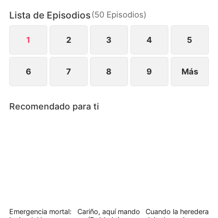
HMS. Sin darse cuenta de lo que pensaba ella,
Lista de Episodios
(
50
Episodios
)
Carlos sigue manteniendo una relación ambigua
con Serena, superando todos los límites y
creyendo que no es nada...
1
2
3
4
5
6
7
8
9
Más
Recomendado para ti
Emergencia mortal:
Cariño, aquí mando
Cuando la heredera