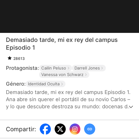
Demasiado tarde, mi ex rey del campus
Episodio 1
28613
Protagonista:
Cailin Peluso
Darrell Jones
Vanessa von Schwarz
Género:
Identidad Oculta
Demasiado tarde, mi ex rey del campus Episodio 1.
Ana abre sin querer el portátil de su novio Carlos –
y lo que descubre destroza su mundo: docenas de
fotos íntimas de Carlos con su ex, Serena. Ese
incidente es la gota que colma el vaso. Ese mismo
día, Ana acepta el plan de su familia – irse de
Compartir
:
Nueva York a París y hacerse cargo del Grupo