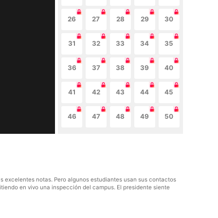
26
27
28
29
30
31
32
33
34
35
36
37
38
39
40
41
42
43
44
45
46
47
48
49
50
sus excelentes notas. Pero algunos estudiantes usan sus contactos
itiendo en vivo una inspección del campus. El presidente siente