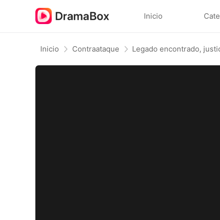
Inicio
Cate
Inicio
Contraataque
Legado encontrado, justi