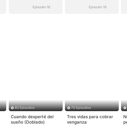
da
justicia cumplida
justicia cumplida
Episodio 18
Episodio 19
80 Episodios
70 Episodios
Cuando desperté del
Tres vidas para cobrar
N
sueño (Doblado)
venganza
p