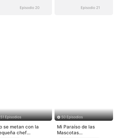
justicia cumplida
justicia cumplida
Episodio 20
Episodio 21
51 Episodios
50 Episodios
o se metan con la
Mi Paraíso de las
equeña chef
Mascotas