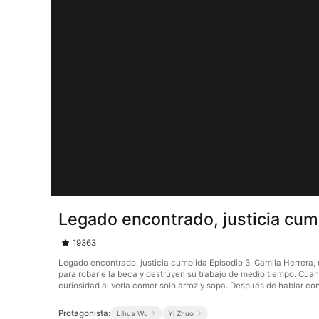
Legado encontrado, justicia cum
19363
Legado encontrado, justicia cumplida Episodio 3. Camila Herrera, 
para robarle la beca y destruyen su trabajo de medio tiempo. Cuan
curiosidad al verla comer solo arroz y sopa. Después de hablar con 
Protagonista:
Lihua Wu
Yi Zhuo