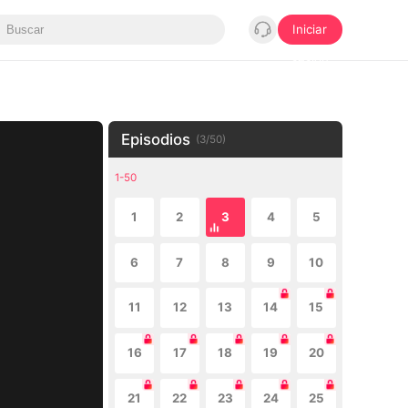
Iniciar
sesión
Episodios
(
3
/
50
)
1-50
1
2
3
4
5
6
7
8
9
10
11
12
13
14
15
16
17
18
19
20
21
22
23
24
25