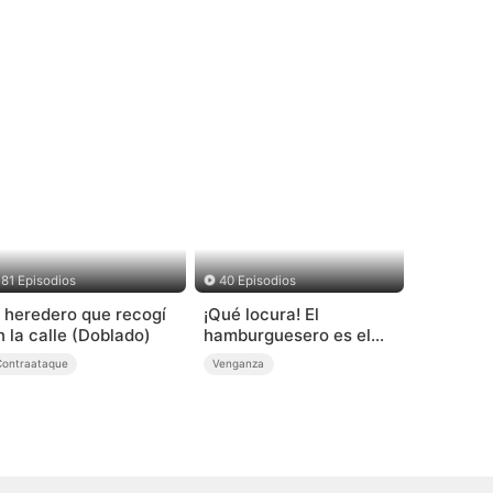
81 Episodios
40 Episodios
l heredero que recogí
¡Qué locura! El
n la calle (Doblado)
hamburguesero es el
dueño (Doblado)
Contraataque
Venganza