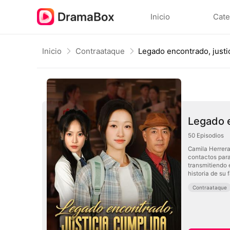
Inicio
Cate
Inicio
Contraataque
Legado encontrado, justi
Legado e
50
Episodios
Camila Herrera
contactos para
transmitiendo 
historia de su f
Contraataque