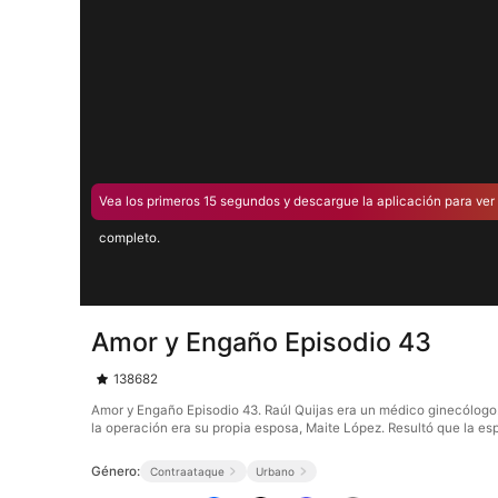
Vea los primeros 15 segundos y descargue la aplicación para ver 
completo.
Amor y Engaño Episodio 43
138682
Amor y Engaño Episodio 43. Raúl Quijas era un médico ginecólogo.
la operación era su propia esposa, Maite López. Resultó que la es
Género:
Contraataque
Urbano