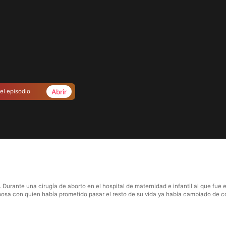
Abrir
el episodio
 Durante una cirugía de aborto en el hospital de maternidad e infantil al que f
posa con quien había prometido pasar el resto de su vida ya había cambiado de cor