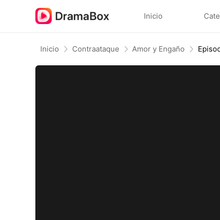
Inicio
Cate
Inicio
Contraataque
Amor y Engaño
Episo