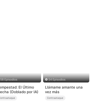
58 Episodios
54 Episodios
empestad: El Último
Llámame amante una
echa (Doblado por IA)
vez más
Contraataque
Contraataque