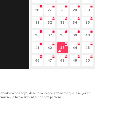
26
27
28
29
30
31
32
33
34
35
36
37
38
39
40
41
42
43
44
45
46
47
48
49
50
ue enviado como apoyo, descubrió inesperadamente que la mujer en
azón y le había sido infiel con otra persona.