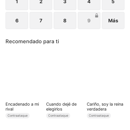
1
2
3
4
5
6
7
8
9
Más
Recomendado para ti
Encadenado a mi
Cuando dejé de
Cariño, soy la reina
rival
elegirlos
verdadera
Contraataque
Contraataque
Contraataque