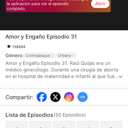
Abrir
la aplicación para ver el episodio
completo.
Amor y Engaño Episodio 31
138694
Género:
Contraataque
Urbano
Amor y Engaño Episodio 31. Raúl Quijas era un
médico ginecólogo. Durante una cirugía de aborto
en el hospital de maternidad e infantil al que fue
enviado como apoyo, descubrió inesperadamente
que la mujer en la operación era su propia esposa,
Maite López. Resultó que la esposa con quien
Compartir
:
había prometido pasar el resto de su vida ya había
cambiado de corazón y le había sido infiel con otra
Lista de Episodios
(
50
Episodios
)
persona.