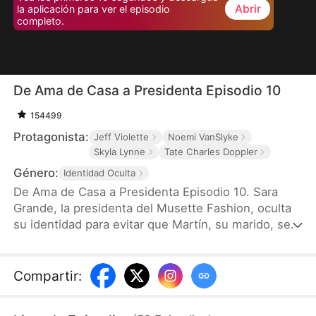
Abrir
la aplicación para ver el episodio
completo.
De Ama de Casa a Presidenta Episodio 10
154499
Protagonista:
Jeff Violette
Noemi VanSlyke
Skyla Lynne
Tate Charles Doppler
Género:
Identidad Oculta
De Ama de Casa a Presidenta Episodio 10. Sara
Grande, la presidenta del Musette Fashion, oculta
su identidad para evitar que Martín, su marido, se
sienta presionado. A pesar de apoyarle, sufre su
traición y su humillación. Tras divorciarse de él,
revela su auténtica identidad en una fiesta, pone
Compartir
:
fin a la relación comercial con Martín y reclama su
poder para demostrar que es una mujer fuerte e