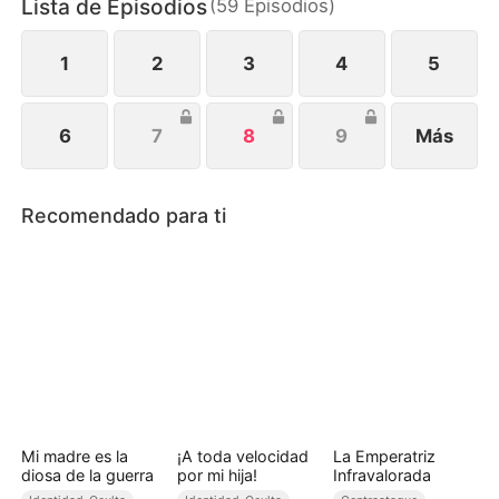
Lista de Episodios
(
59
Episodios
)
independiente.
1
2
3
4
5
6
7
8
9
Más
Recomendado para ti
Mi madre es la
¡A toda velocidad
La Emperatriz
diosa de la guerra
por mi hija!
Infravalorada