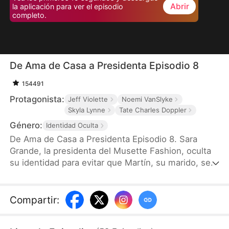
Abrir
la aplicación para ver el episodio
completo.
De Ama de Casa a Presidenta Episodio 8
154491
Protagonista:
Jeff Violette
Noemi VanSlyke
Skyla Lynne
Tate Charles Doppler
Género:
Identidad Oculta
De Ama de Casa a Presidenta Episodio 8. Sara
Grande, la presidenta del Musette Fashion, oculta
su identidad para evitar que Martín, su marido, se
sienta presionado. A pesar de apoyarle, sufre su
traición y su humillación. Tras divorciarse de él,
revela su auténtica identidad en una fiesta, pone
Compartir
:
fin a la relación comercial con Martín y reclama su
poder para demostrar que es una mujer fuerte e