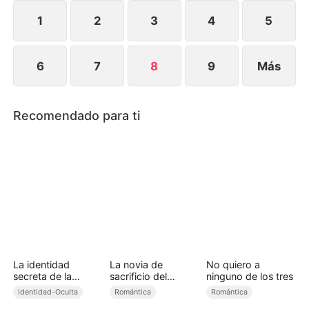
más cercanos, hasta que finalmente se unieron de
verdad.
1
2
3
4
5
6
7
8
9
Más
Recomendado para ti
La identidad
La novia de
No quiero a
secreta de la
sacrificio del
ninguno de los tres
omega rechazada
príncipe alfa
Identidad-Oculta
Romántica
Romántica