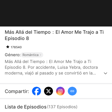
Más Allá del Tiempo：El Amor Me Trajo a Ti
Episodio 8
178540
Género:
Romántica
Más Allá del Tiempo：El Amor Me Trajo a Ti
Episodio 8. Por accidente, Luisa Yebra, doctora
moderna, viajó al pasado y se convirtió en la
condesa repudiada del conde César, Néstor
Huergo. Resultó que el rencor entre los dos era
muy profundo. Recién llegada, Luisa se encontró
Compartir
:
con un herido grave, y casi fue encarcelada
injustamente. Sin embargo, a medida que se
Lista de Episodios
(
137
Episodios
)
llevaban Luisa y Néstor, poco a poco se volvieron