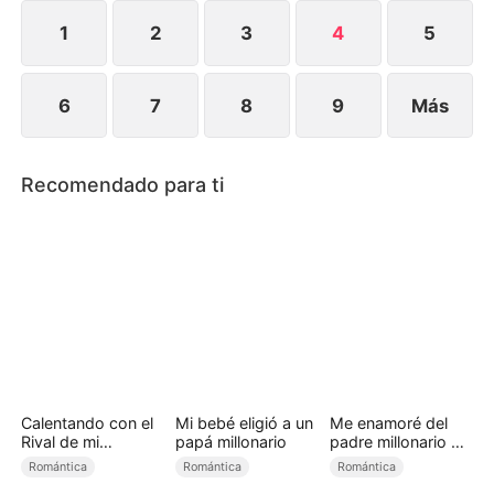
más cercanos, hasta que finalmente se unieron de
verdad.
1
2
3
4
5
6
7
8
9
Más
Recomendado para ti
Calentando con el
Mi bebé eligió a un
Me enamoré del
Rival de mi
papá millonario
padre millonario de
Hermano
mi amiga
Romántica
Romántica
Romántica