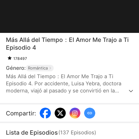
Más Allá del Tiempo：El Amor Me Trajo a Ti
Episodio 4
178497
Género:
Romántica
Más Allá del Tiempo：El Amor Me Trajo a Ti
Episodio 4. Por accidente, Luisa Yebra, doctora
moderna, viajó al pasado y se convirtió en la
condesa repudiada del conde César, Néstor
Huergo. Resultó que el rencor entre los dos era
muy profundo. Recién llegada, Luisa se encontró
Compartir
:
con un herido grave, y casi fue encarcelada
injustamente. Sin embargo, a medida que se
Lista de Episodios
(
137
Episodios
)
llevaban Luisa y Néstor, poco a poco se volvieron