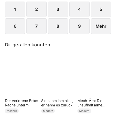
1
2
3
4
5
6
7
8
9
Mehr
Dir gefallen könnten
Der verlorene Erbe:
Sie nahm ihm alles,
Mech-Ära: Die
Rache unterm
er nahm es zurück
unaufhaltsame
Weihnachtsbaum(D
Kraft der SSS-
Modern
Modern
Modern
eutsch
Klasse