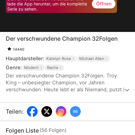
Öffnen
lade die App herunter, um die komplette
Serie zu sehen.
Der verschwundene Champion 32Folgen
14440
Hauptdarsteller:
Katelyn Rose
Michael Allen
Genre:
Modern
Rache
Der verschwundene Champion 32Folgen. Troy
King – unbesiegter Champion, vor Jahren
verschwunden. Heute lebt er als Niemand, putzt in
einem kleinen Gym in Philadelphia. Doch als ein
Untergrundboss das Studio übernehmen will und
seine einzige Familie bedroht, legt der Putzmann
Teilen
:
plötzlich den gefürchtetsten Kampfstil der Welt an
den Tag.
Folgen Liste
(
56
Folgen
)