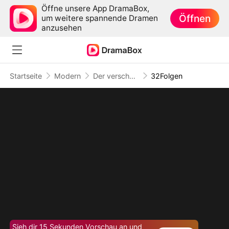
Öffne unsere App DramaBox,
Öffnen
um weitere spannende Dramen
anzusehen
Startseite
Modern
Der verschwundene Champion
32Folgen
Sieh dir 15 Sekunden Vorschau an und