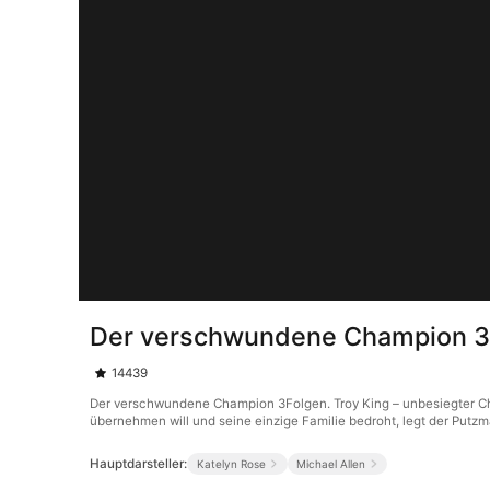
Der verschwundene Champion 3
14439
Der verschwundene Champion 3Folgen. Troy King – unbesiegter Cha
übernehmen will und seine einzige Familie bedroht, legt der Putzm
Hauptdarsteller:
Katelyn Rose
Michael Allen