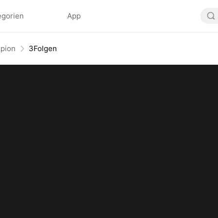
egorien
App
pion
3Folgen