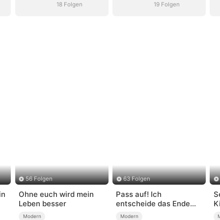
18 Folgen
19 Folgen
56 Folgen
63 Folgen
in
Ohne euch wird mein
Pass auf! Ich
S
Leben besser
entscheide das Ende
K
(Deutsch
Modern
Modern