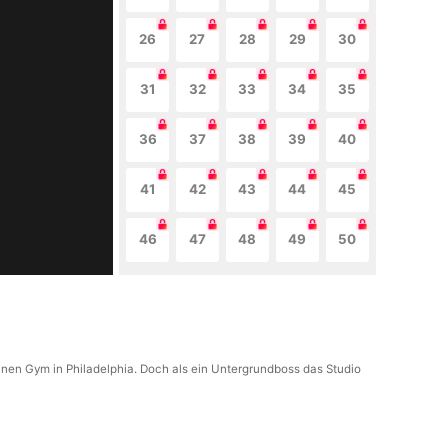
26
27
28
29
30
31
32
33
34
35
36
37
38
39
40
41
42
43
44
45
46
47
48
49
50
nen Gym in Philadelphia. Doch als ein Untergrundboss das Studio