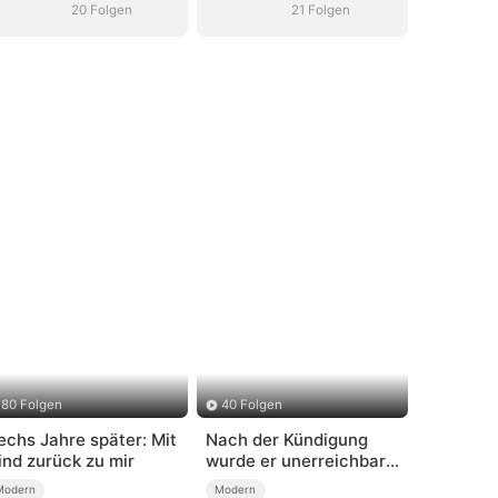
20 Folgen
21 Folgen
80 Folgen
40 Folgen
echs Jahre später: Mit
Nach der Kündigung
ind zurück zu mir
wurde er unerreichbar
(Deutsch
Modern
Modern