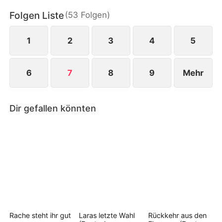
der Krise kündigt Anne und kehrt in ihren Beruf
Folgen Liste
(
53
Folgen
)
zurück.
1
2
3
4
5
6
7
8
9
Mehr
Dir gefallen könnten
Rache steht ihr gut
Laras letzte Wahl
Rückkehr aus den