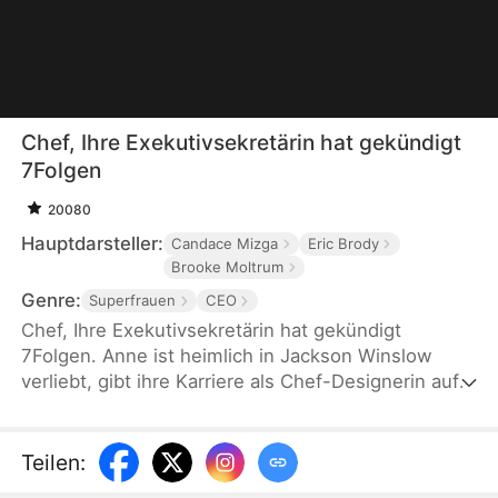
Chef, Ihre Exekutivsekretärin hat gekündigt
7Folgen
20080
Hauptdarsteller:
Candace Mizga
Eric Brody
Brooke Moltrum
Genre:
Superfrauen
CEO
Chef, Ihre Exekutivsekretärin hat gekündigt
7Folgen. Anne ist heimlich in Jackson Winslow
verliebt, gibt ihre Karriere als Chef-Designerin auf
und wird seine Assistentin und heimliche Geliebte.
Nach vier Jahren sieht sie Jackson und seine erste
Liebe Melissa bewusstlos nach einer
Teilen
:
Kohlenmonoxidvergiftung. Nach der Bewältigung