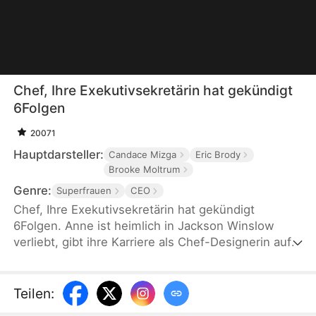
Chef, Ihre Exekutivsekretärin hat gekündigt
6Folgen
20071
Hauptdarsteller:
Candace Mizga
Eric Brody
Brooke Moltrum
Genre:
Superfrauen
CEO
Chef, Ihre Exekutivsekretärin hat gekündigt
6Folgen. Anne ist heimlich in Jackson Winslow
verliebt, gibt ihre Karriere als Chef-Designerin auf
und wird seine Assistentin und heimliche Geliebte.
Nach vier Jahren sieht sie Jackson und seine erste
Liebe Melissa bewusstlos nach einer
Teilen
:
Kohlenmonoxidvergiftung. Nach der Bewältigung