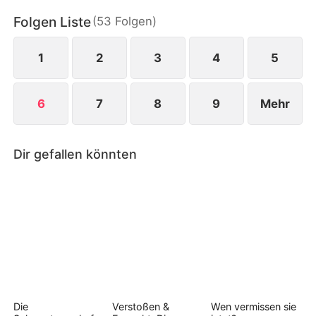
der Krise kündigt Anne und kehrt in ihren Beruf
Folgen Liste
(
53
Folgen
)
zurück.
1
2
3
4
5
6
7
8
9
Mehr
Dir gefallen könnten
Die
Verstoßen &
Wen vermissen sie