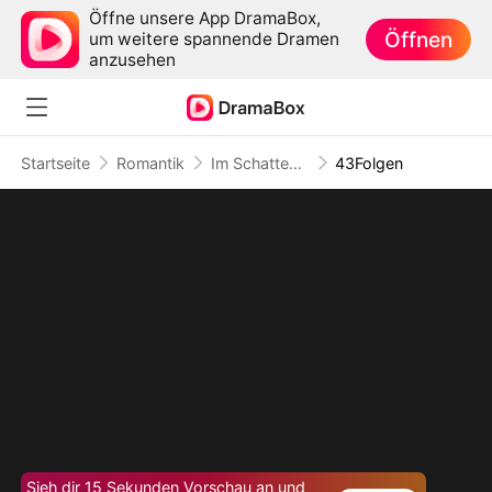
Öffne unsere App DramaBox,
Öffnen
um weitere spannende Dramen
anzusehen
Startseite
Romantik
Im Schatten des unsterblichen Königs
43Folgen
Sieh dir 15 Sekunden Vorschau an und