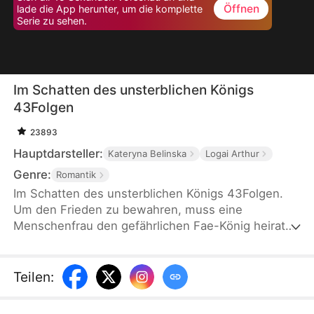
Öffnen
lade die App herunter, um die komplette
Serie zu sehen.
Im Schatten des unsterblichen Königs
43Folgen
23893
Hauptdarsteller:
Kateryna Belinska
Logai Arthur
Genre:
Romantik
Im Schatten des unsterblichen Königs 43Folgen.
Um den Frieden zu bewahren, muss eine
Menschenfrau den gefährlichen Fae-König heiraten
und einen Erben gebären. In den Intrigen des
Hofes kämpft sie um ihr Überleben und ihre
Freiheit. Wird der König ihr Untergang oder ihr
Teilen
:
Beschützer sein?