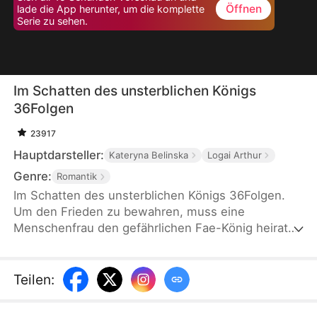
Öffnen
lade die App herunter, um die komplette
Serie zu sehen.
Im Schatten des unsterblichen Königs
36Folgen
23917
Hauptdarsteller:
Kateryna Belinska
Logai Arthur
Genre:
Romantik
Im Schatten des unsterblichen Königs 36Folgen.
Um den Frieden zu bewahren, muss eine
Menschenfrau den gefährlichen Fae-König heiraten
und einen Erben gebären. In den Intrigen des
Hofes kämpft sie um ihr Überleben und ihre
Freiheit. Wird der König ihr Untergang oder ihr
Teilen
:
Beschützer sein?