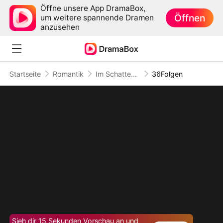
Öffne unsere App DramaBox,
Öffnen
um weitere spannende Dramen
anzusehen
Startseite
Romantik
Im Schatten des unsterblichen Königs
36Folgen
Sieh dir 15 Sekunden Vorschau an und