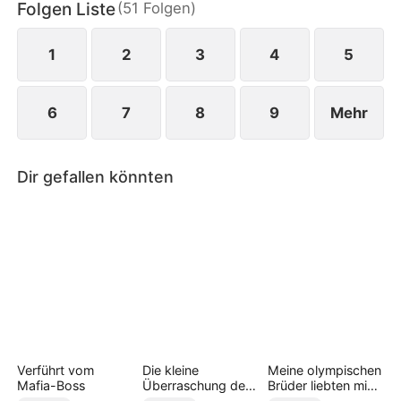
Folgen Liste
(
51
Folgen
)
1
2
3
4
5
6
7
8
9
Mehr
Dir gefallen könnten
Verführt vom
Die kleine
Meine olympischen
Mafia-Boss
Überraschung des
Brüder liebten mich
CEOs
zu spät