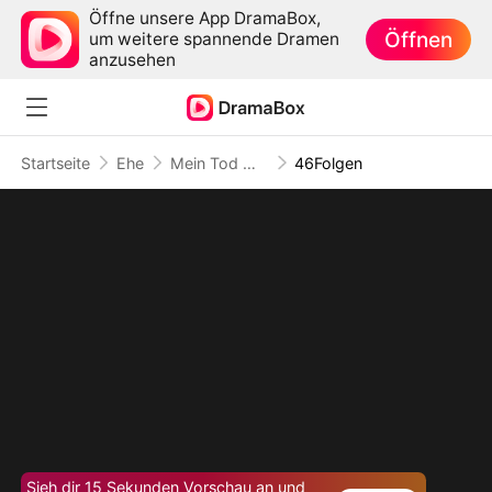
Öffne unsere App DramaBox,
Öffnen
um weitere spannende Dramen
anzusehen
Startseite
Ehe
Mein Tod war seine letzte Grenze
46Folgen
Sieh dir 15 Sekunden Vorschau an und