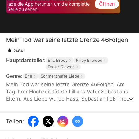
Öffnen
lade die App herunter, um die komplette
Serie zu sehen.
Mein Tod war seine letzte Grenze 46Folgen
24841
Hauptdarsteller:
Eric Brody
Kirby Ellwood
Drake Clowes
Genre:
Ehe
Schmerzhafte Liebe
Mein Tod war seine letzte Grenze 46Folgen. Am
Tag ihrer Hochzeit tötete Lillians Vater Sebastians
Eltern. Aus Liebe wurde Hass. Sebastian ließ ihre
Eltern zu Tode foltern und hielt Lillian fünf Jahre
lang gefangen. Als sie erfährt, dass sie nur noch
eine Woche zu leben hat, sieht sie im Tod ihre
Teilen
:
Freiheit, während er sie weiter quält, ohne zu
ahnen, dass sie längst aufgegeben hat.