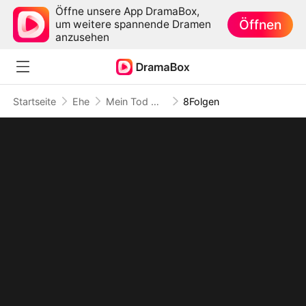
Öffne unsere App DramaBox,
Öffnen
um weitere spannende Dramen
anzusehen
Startseite
Ehe
Mein Tod war seine letzte Grenze
8Folgen