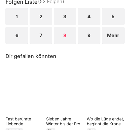
Folgen Liste
(
52
Folgen
)
1
2
3
4
5
6
7
8
9
Mehr
Dir gefallen könnten
Fast berührte
Sieben Jahre
Wo die Lüge endet,
Liebende
Winter bis der Frost
beginnt die Krone
von ihr abfiel