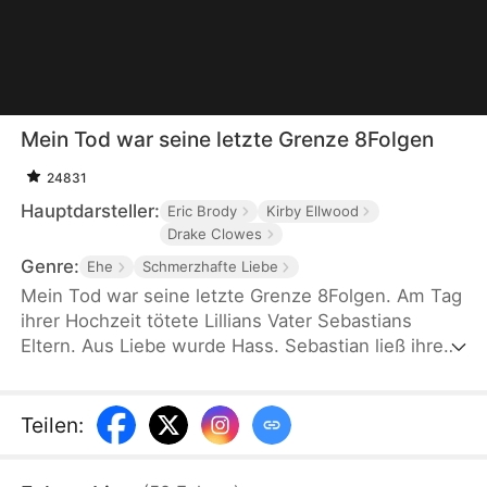
Mein Tod war seine letzte Grenze 8Folgen
24831
Hauptdarsteller:
Eric Brody
Kirby Ellwood
Drake Clowes
Genre:
Ehe
Schmerzhafte Liebe
Mein Tod war seine letzte Grenze 8Folgen. Am Tag
ihrer Hochzeit tötete Lillians Vater Sebastians
Eltern. Aus Liebe wurde Hass. Sebastian ließ ihre
Eltern zu Tode foltern und hielt Lillian fünf Jahre
lang gefangen. Als sie erfährt, dass sie nur noch
eine Woche zu leben hat, sieht sie im Tod ihre
Teilen
:
Freiheit, während er sie weiter quält, ohne zu
ahnen, dass sie längst aufgegeben hat.