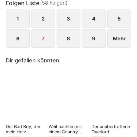
Folgen Liste
(
58
Folgen
)
wilde Fahrt für sie überlebbar sein?
1
2
3
4
5
6
7
8
9
Mehr
Dir gefallen könnten
Der Bad Boy, der
Weihnachten mit
Der unübertroffene
mein Herz
einem Country-
Overlord
entflammte
Badboy