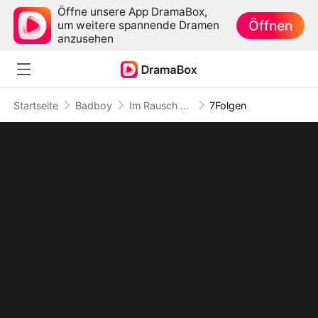
Öffne unsere App DramaBox,
Öffnen
um weitere spannende Dramen
anzusehen
Startseite
Badboy
Im Rausch der Geschwindigkeit: Lydias wilder 18. Geburtstag
7Folgen