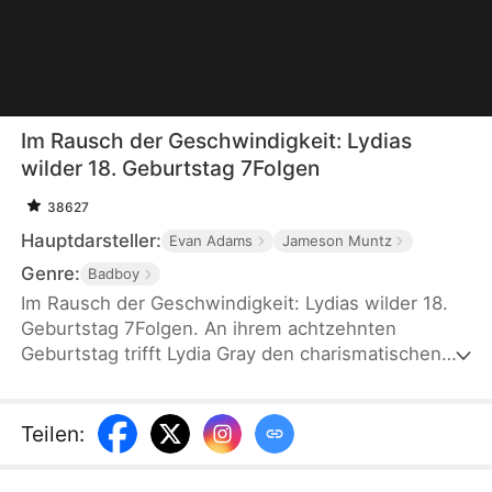
Im Rausch der Geschwindigkeit: Lydias
wilder 18. Geburtstag 7Folgen
38627
Hauptdarsteller:
Evan Adams
Jameson Muntz
Genre:
Badboy
Im Rausch der Geschwindigkeit: Lydias wilder 18.
Geburtstag 7Folgen. An ihrem achtzehnten
Geburtstag trifft Lydia Gray den charismatischen
Anführer der Dark Hawks, Kian Wilder. Eine Nacht
voller Adrenalin und Flucht verändert ihr Leben.
Doch als sie entdeckt, dass der Mann, in den sie
Teilen
:
sich verliebt hat, der Gesuchte ist, den ihr Vater
jagt, verschwimmen Liebe und Gefahr. Wird diese