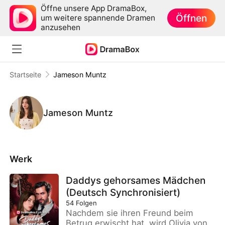
Öffne unsere App DramaBox,
Öffnen
um weitere spannende Dramen
anzusehen
Startseite
Jameson Muntz
Jameson Muntz
Werk
Daddys gehorsames Mädchen
(Deutsch Synchronisiert)
54
Folgen
Nachdem sie ihren Freund beim
Betrug erwischt hat, wird Olivia von