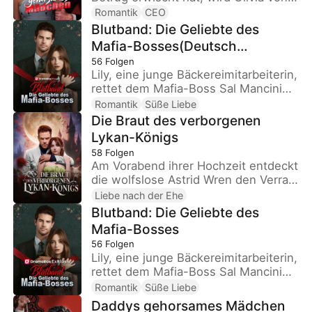
dessen mächtigem, dominantem
Romantik
CEO
Vater angezogen. Was als Rache
Blutband: Die Geliebte des
beginnt, entwickelt sich zu einem
Mafia-Bosses(Deutsch
gefährlichen Spiel aus Verlangen,
Synchronisiert)
56
Folgen
Geheimnissen und Kontrolle, bei dem
Lily, eine junge Bäckereimitarbeiterin,
sie mehr als nur ihr Herz verlieren
rettet dem Mafia-Boss Sal Mancini
könnte...
mit ihrem seltenen Blut das Leben
Romantik
Süße Liebe
und gerät dadurch in seine
Die Braut des verborgenen
gefährliche Welt aus Macht und
Lykan-Königs
Gewalt. Nach ihrer Rettung wachsen
58
Folgen
Nähe und Gefühle, doch Verrat,
Am Vorabend ihrer Hochzeit entdeckt
Eifersucht und Biancas Wahnsinn
die wolfslose Astrid Wren den Verrat
bedrohen ihre Liebe. Trotzdem wird
ihres Verlobten. Durch ein
Liebe nach der Ehe
ihre Bindung immer stärker, bis sie
Schicksalsspiel heiratet sie Lucian
Blutband: Die Geliebte des
heiraten und Zwillinge erwarten - ein
Blackwood, ohne zu wissen, dass er
Mafia-Bosses
hart erkämpftes, aber glückliches
der verborgene Lykan-König ist. Ein
Ende.
56
Folgen
Vertrag bindet sie, doch
Lily, eine junge Bäckereimitarbeiterin,
Leidenschaft, Geheimnisse und
rettet dem Mafia-Boss Sal Mancini
Machtkämpfe bestimmen bald ihr
mit ihrem seltenen Blut das Leben
Romantik
Süße Liebe
Schicksal.
und gerät dadurch in seine
Daddys gehorsames Mädchen