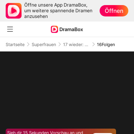
Öffne unsere App DramaBox,
Öffnen
um weitere spannende Dramen
anzusehen
Startseite
Superfrauen
17 wieder: Die Cheer-Legende rettet ihre Tochter
16Folgen
Sieh dir 15 Sekunden Vorschau an und