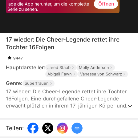
Öffnen
lade die App herunter, um die komplette
Serie zu sehen.
17 wieder: Die Cheer-Legende rettet ihre
Tochter 16Folgen
9447
Hauptdarsteller:
Jared Staub
Molly Anderson
Abigail Fawn
Vanessa von Schwarz
Genre:
Superfrauen
17 wieder: Die Cheer-Legende rettet ihre Tochter
16Folgen. Eine durchgefallene Cheer-Legende
erwacht plötzlich in ihrem 17-jährigen Körper und
schleust sich undercover in das Sommer-Camp
ihrer Tochter ein – entschlossen, die gemobbte
Tochter zu beschützen, fiese Mädchen
Teilen
:
bloßzustellen und sich mit Saltos und Flickflacks