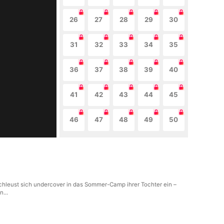
26
27
28
29
30
31
32
33
34
35
36
37
38
39
40
41
42
43
44
45
46
47
48
49
50
schleust sich undercover in das Sommer-Camp ihrer Tochter ein –
...