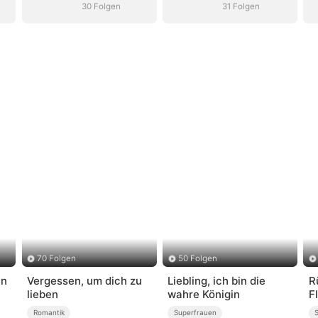
Tochter
Tochter
30 Folgen
31 Folgen
70 Folgen
50 Folgen
en
Vergessen, um dich zu
Liebling, ich bin die
R
lieben
wahre Königin
F
S
Romantik
Superfrauen