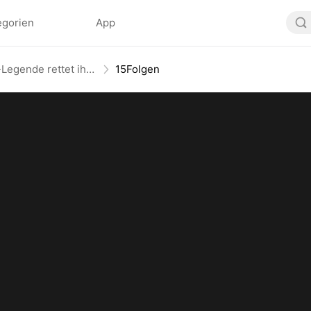
egorien
App
17 wieder: Die Cheer-Legende rettet ihre Tochter
15Folgen