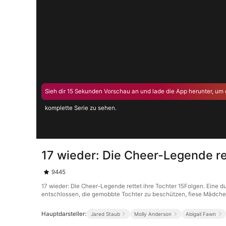
Sieh dir 15 Sekunden Vorschau an und lade die App herunter, um 
komplette Serie zu sehen.
17 wieder: Die Cheer-Legende re
9445
17 wieder: Die Cheer-Legende rettet ihre Tochter 15Folgen. Eine 
entschlossen, die gemobbte Tochter zu beschützen, fiese Mädchen 
Hauptdarsteller:
Jared Staub
Molly Anderson
Abigail Fawn