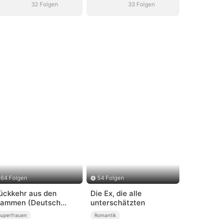
Tochter
Tochter
32 Folgen
33 Folgen
64 Folgen
54 Folgen
ückkehr aus den
Die Ex, die alle
lammen (Deutsch
unterschätzten
ynchronisiert)
Superfrauen
Romantik