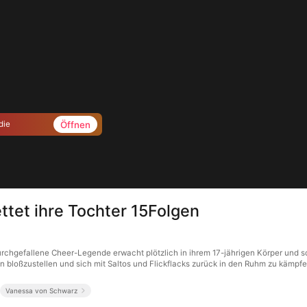
Öffnen
die
ttet ihre Tochter 15Folgen
durchgefallene Cheer-Legende erwacht plötzlich in ihrem 17-jährigen Körper und 
bloßzustellen und sich mit Saltos und Flickflacks zurück in den Ruhm zu kämpfen
Vanessa von Schwarz