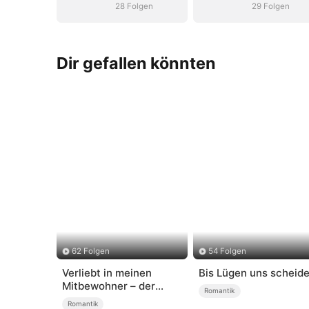
Tochter
Tochter
28 Folgen
29 Folgen
Dir gefallen könnten
62 Folgen
54 Folgen
Verliebt in meinen
Bis Lügen uns scheid
Mitbewohner – der
Romantik
Sohn des Gouverneurs
Romantik