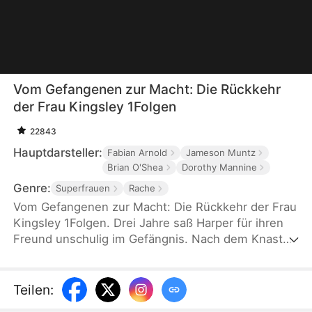
Vom Gefangenen zur Macht: Die Rückkehr
der Frau Kingsley 1Folgen
22843
Hauptdarsteller:
Fabian Arnold
Jameson Muntz
Brian O'Shea
Dorothy Mannine
Genre:
Superfrauen
Rache
Vom Gefangenen zur Macht: Die Rückkehr der Frau
Kingsley 1Folgen. Drei Jahre saß Harper für ihren
Freund unschulig im Gefängnis. Nach dem Knast
erfährt sie: Sie ist die Erbin des Kingsley-Clans.
Statt des erhofften Heiratsantrags muss sie jedoch
erfahren, dass Damien inzwischen mit ihrer besten
Teilen
:
Freundin verlobt ist und ihr Ziehvater von