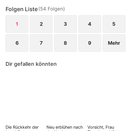
Kredithaihen drangsaliert wird. An der Seite von
Folgen Liste
(
54
Folgen
)
James, dem sie einst das Leben rettete, stellt sie
sich ihrer Identität, besiegt ihre Feinde und findet
die Liebe.
1
2
3
4
5
6
7
8
9
Mehr
Dir gefallen könnten
Die Rückkehr der
Neu erblühen nach
Vorsicht, Frau