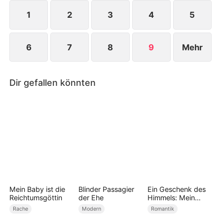
1
2
3
4
5
6
7
8
9
Mehr
Dir gefallen könnten
Mein Baby ist die
Blinder Passagier
Ein Geschenk des
Reichtumsgöttin
der Ehe
Himmels: Mein
Baby macht mich
Rache
Modern
Romantik
zur Milliardärin