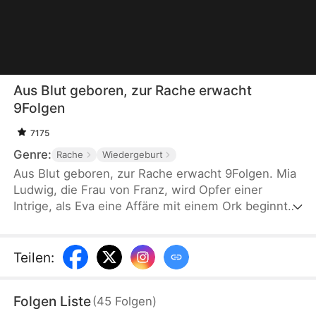
Aus Blut geboren, zur Rache erwacht
9Folgen
7175
Genre:
Rache
Wiedergeburt
Aus Blut geboren, zur Rache erwacht 9Folgen. Mia
Ludwig, die Frau von Franz, wird Opfer einer
Intrige, als Eva eine Affäre mit einem Ork beginnt
und per Magie ein fremdes Kind in sich trägt. Bei
der Geburt töten Franz und Eva sie grausam. Nach
ihrer Wiedergeburt entdeckt Mia, dass ihr Ritual zur
Teilen
:
Magie „Blutlinien-Evolution“ geworden ist – und
auch Franz wiedergeboren wurde. Um Intrigen zu
Folgen Liste
(
45
Folgen
)
entgehen, heiratet sie den Ork-König.