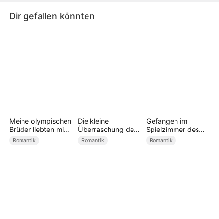
Dir gefallen könnten
Meine olympischen
Die kleine
Gefangen im
Brüder liebten mich
Überraschung des
Spielzimmer des
zu spät
CEOs
Professors
Romantik
Romantik
Romantik
(Synchronisiert)