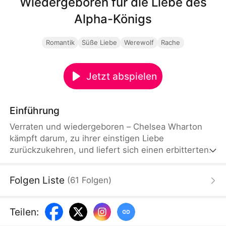
Wiedergeboren für die Liebe des
Alpha-Königs
Romantik
Süße Liebe
Werewolf
Rache
Jetzt abspielen
Einführung
Verraten und wiedergeboren – Chelsea Wharton
kämpft darum, zu ihrer einstigen Liebe
zurückzukehren, und liefert sich einen erbitterten
Wettstreit mit den habgierigen Verwandten, die
nach ihrem Erbe trachten. Dabei stellt sie ihr
Folgen Liste
(
61
Folgen
)
Schicksal neu, während sie gleichzeitig ihre Liebe
und ihr Vermächtnis verteidigen muss.
Teilen
: