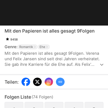
Mit den Papieren ist alles gesagt 9Folgen
9458
Genre:
Romantik
Ehe
Mit den Papieren ist alles gesagt 9Folgen. Verena
und Felix Jansen sind seit drei Jahren verheiratet.
Sie gab ihre Karriere für die Ehe auf. Als Felix’
Jugendliebe Elena zurückkehrt, wachsen
Eifersucht und Missverständnisse. Beim
Abendessen spürt Verena die abwertenden Blicke
Teilen
:
der Freunde. Schließlich beschließt sie, ihre
Anwaltskarriere wieder aufzunehmen und kehrt
Folgen Liste
(
74
Folgen
)
entschlossen in die Kanzlei zurück.