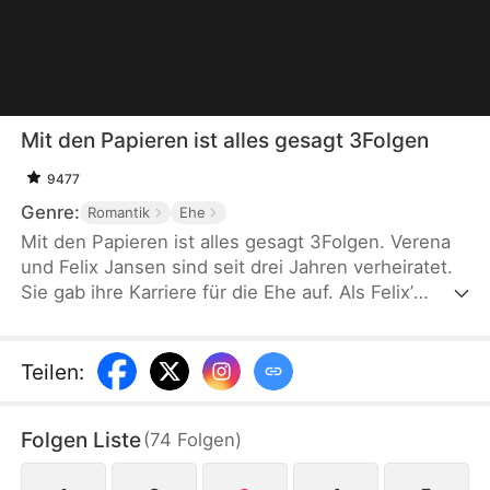
Mit den Papieren ist alles gesagt 3Folgen
9477
Genre:
Romantik
Ehe
Mit den Papieren ist alles gesagt 3Folgen. Verena
und Felix Jansen sind seit drei Jahren verheiratet.
Sie gab ihre Karriere für die Ehe auf. Als Felix’
Jugendliebe Elena zurückkehrt, wachsen
Eifersucht und Missverständnisse. Beim
Abendessen spürt Verena die abwertenden Blicke
Teilen
:
der Freunde. Schließlich beschließt sie, ihre
Anwaltskarriere wieder aufzunehmen und kehrt
Folgen Liste
(
74
Folgen
)
entschlossen in die Kanzlei zurück.