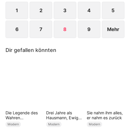
1
2
3
4
5
6
7
8
9
Mehr
Dir gefallen könnten
Die Legende des
Drei Jahre als
Sie nahm ihm alles,
Wahren
Hausmann, Ewig
er nahm es zurück
Drachen(Deutsch
ein
Modern
Modern
Modern
Synchronisiert)
Meister(Deutsch