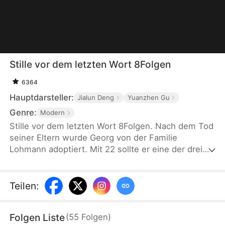
Stille vor dem letzten Wort 8Folgen
6364
Hauptdarsteller:
Jialun Deng
Yuanzhen Gu
Genre:
Modern
Stille vor dem letzten Wort 8Folgen. Nach dem Tod
seiner Eltern wurde Georg von der Familie
Lohmann adoptiert. Mit 22 sollte er eine der drei
Lohmann-Schwestern heiraten. Als Stefan
auftaucht, wenden sich die Schwestern von Georg
ab. In seiner Verzweiflung heiratet er Yvonne, die
Teilen
:
ihn seit Jahren liebt. Die Schwestern verlieren
Georg für immer, weil sie ihm nicht glauben und
Folgen Liste
(
55
Folgen
)
Stefan blind vertrauen...