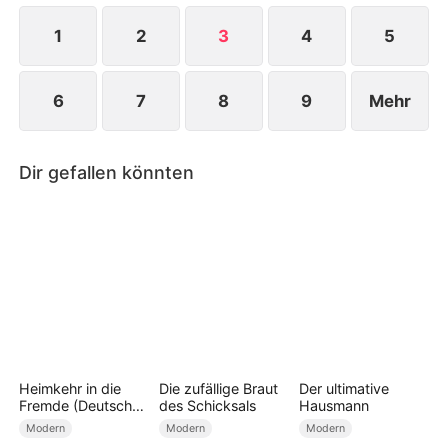
1
2
3
4
5
6
7
8
9
Mehr
Dir gefallen könnten
Heimkehr in die
Die zufällige Braut
Der ultimative
Fremde (Deutsch
des Schicksals
Hausmann
Synchronisiert)
Modern
Modern
Modern