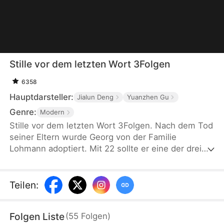
Stille vor dem letzten Wort 3Folgen
6358
Hauptdarsteller:
Jialun Deng
Yuanzhen Gu
Genre:
Modern
Stille vor dem letzten Wort 3Folgen. Nach dem Tod
seiner Eltern wurde Georg von der Familie
Lohmann adoptiert. Mit 22 sollte er eine der drei
Lohmann-Schwestern heiraten. Als Stefan
auftaucht, wenden sich die Schwestern von Georg
ab. In seiner Verzweiflung heiratet er Yvonne, die
Teilen
:
ihn seit Jahren liebt. Die Schwestern verlieren
Georg für immer, weil sie ihm nicht glauben und
Folgen Liste
(
55
Folgen
)
Stefan blind vertrauen...