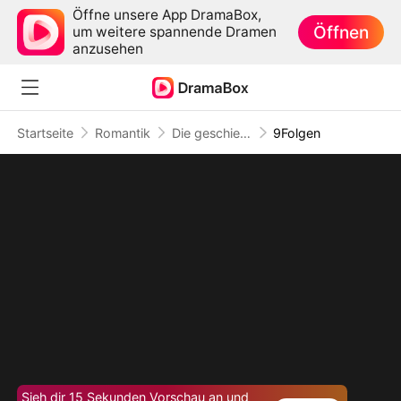
Öffne unsere App DramaBox,
Öffnen
um weitere spannende Dramen
anzusehen
Startseite
Romantik
Die geschiedene Hausfrau wurde zur Geschäftsführerin
9Folgen
Sieh dir 15 Sekunden Vorschau an und