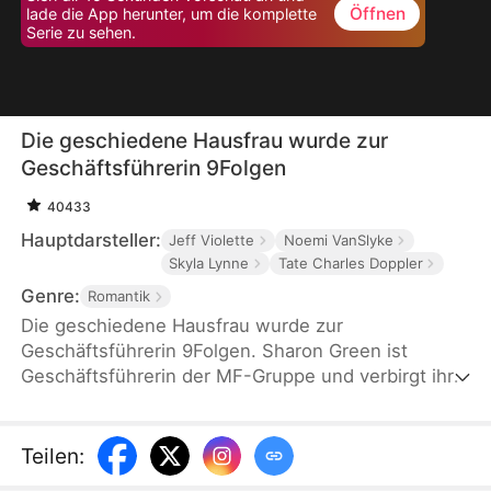
Öffnen
lade die App herunter, um die komplette
Serie zu sehen.
Die geschiedene Hausfrau wurde zur
Geschäftsführerin 9Folgen
40433
Hauptdarsteller:
Jeff Violette
Noemi VanSlyke
Skyla Lynne
Tate Charles Doppler
Genre:
Romantik
Die geschiedene Hausfrau wurde zur
Geschäftsführerin 9Folgen. Sharon Green ist
Geschäftsführerin der MF-Gruppe und verbirgt ihre
Identität, um ihren Ehemann Martin sich nicht zu
beunruhigen. Sie unterstützt ihn heimlich, wird
aber dennoch betrogen und gedemütigt. Nachdem
Teilen
:
sie sich von ihm scheiden ließ, enthüllte sie auf