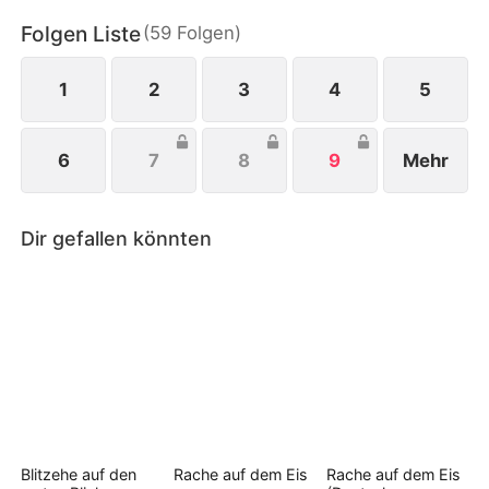
einer Party ihre wahre Identität, beendete ihre
Folgen Liste
(
59
Folgen
)
Partnerschaft mit Martins Firma, erlangte ihre
Macht zurück und bewies, dass sie eine starke,
unabhängige Frau war.
1
2
3
4
5
6
7
8
9
Mehr
Dir gefallen könnten
Blitzehe auf den
Rache auf dem Eis
Rache auf dem Eis