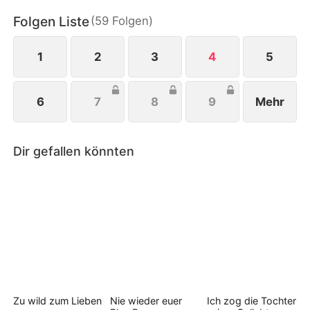
einer Party ihre wahre Identität, beendete ihre
Folgen Liste
(
59
Folgen
)
Partnerschaft mit Martins Firma, erlangte ihre
Macht zurück und bewies, dass sie eine starke,
unabhängige Frau war.
1
2
3
4
5
6
7
8
9
Mehr
Dir gefallen könnten
Zu wild zum Lieben
Nie wieder euer
Ich zog die Tochter