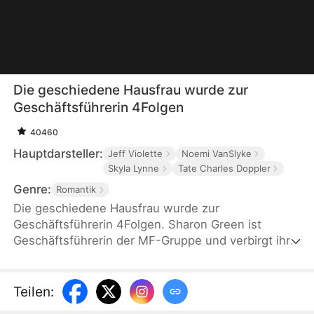
Die geschiedene Hausfrau wurde zur
Geschäftsführerin 4Folgen
40460
Hauptdarsteller:
Jeff Violette
Noemi VanSlyke
Skyla Lynne
Tate Charles Doppler
Genre:
Romantik
Die geschiedene Hausfrau wurde zur
Geschäftsführerin 4Folgen. Sharon Green ist
Geschäftsführerin der MF-Gruppe und verbirgt ihre
Identität, um ihren Ehemann Martin sich nicht zu
beunruhigen. Sie unterstützt ihn heimlich, wird
aber dennoch betrogen und gedemütigt. Nachdem
Teilen
:
sie sich von ihm scheiden ließ, enthüllte sie auf