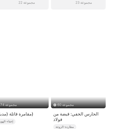
23 مجموعة
22 مجموعة
60 مجموعة
74 مجموعة
الحارس الخفي: قبضة من
مقامرة قاتلة (مدبلج)
فولاذ
إخفاء-الهوي
مطاردة-الزوجة