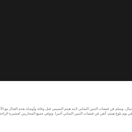
 التميمي لاغتيال، وسلم فن قبضات التنين الثماني لابنه هيثم التميمي قبل وفاته وأوصاه بعدم القتال 
يوم بلوغ هيثم، أتقن فن قبضات التنين الثماني أخيرا. وتوفي جميع المحاربين لعشيرة الراجحي