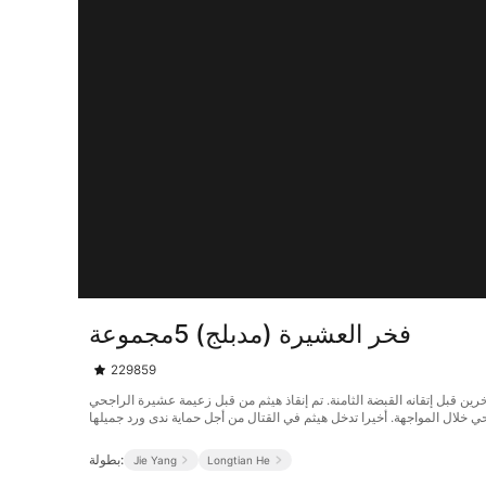
فخر العشيرة (مدبلج) 5مجموعة
229859
مع الآخرين قبل إتقانه القبضة الثامنة. تم إنقاذ هيثم من قبل زعيمة عشيرة الراجحي
 خلال المواجهة. أخيرا تدخل هيثم في القتال من أجل حماية ندى ورد جميلها
بطولة:
Jie Yang
Longtian He