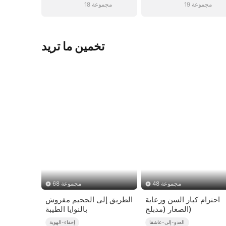
19 مجموعة
18 مجموعة
تخمين ما تريد
48 مجموعة
68 مجموعة
احترام كبار السن ورعاية
الطريق إلى الجحيم مفروش
الصغار (مدبلج)
بالنوايا الطيبة
العدو-إلى-عاشقا
إخفاء-الهوية