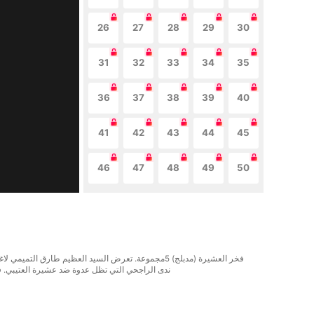
26
27
28
29
30
31
32
33
34
35
36
37
38
39
40
41
42
43
44
45
46
47
48
49
50
فخر العشيرة (مدبلج) 5مجموعة. تعرض السيد العظيم طارق
ندى الراجحي التي تظل عدوة ضد عشيرة العتيبي. في 