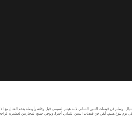
 التميمي لاغتيال، وسلم فن قبضات التنين الثماني لابنه هيثم التميمي قبل وفاته وأوصاه بعدم القتال 
يوم بلوغ هيثم، أتقن فن قبضات التنين الثماني أخيرا. وتوفي جميع المحاربين لعشيرة الراجحي