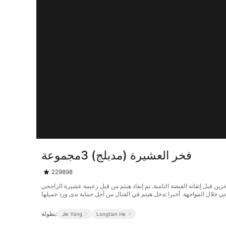
فخر العشيرة (مدبلج) 3مجموعة
229898
مع الآخرين قبل إتقانه القبضة الثامنة. تم إنقاذ هيثم من قبل زعيمة عشيرة الراجحي
 خلال المواجهة. أخيرا تدخل هيثم في القتال من أجل حماية ندى ورد جميلها
بطولة:
Jie Yang
Longtian He