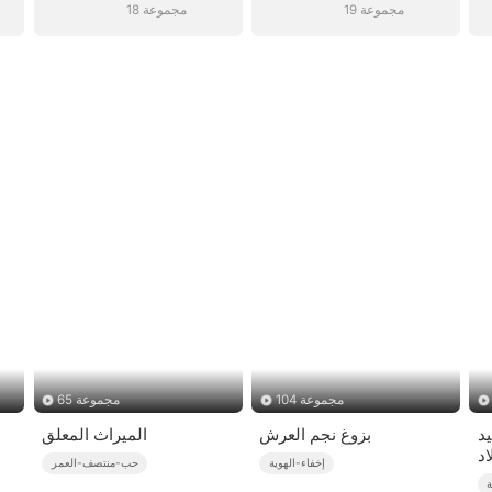
19 مجموعة
18 مجموعة
104 مجموعة
65 مجموعة
د
بزوغ نجم العرش
الميراث المعلق
اد
إخفاء-الهوية
حب-منتصف-العمر
ة