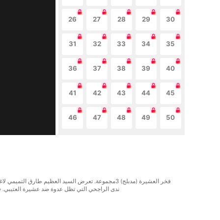
26
27
28
29
30
31
32
33
34
35
36
37
38
39
40
41
42
43
44
45
46
47
48
49
50
فخر العشيرة (مدبلج) 3مجموعة. تعرض السيد العظيم طارق
ندى الراجحي التي تظل عدوة ضد عشيرة العتيبي. في 