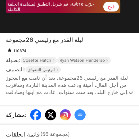
جرّب ١٥ثانية، قم بتنزيل التطبيق لمشاهدة الحلقة
فتح
الكاملة
ليلة القدر مع رئيسي 26مجموعة
110874
بطولة:
Cosette Hatch
Ryan Watson Henderso
التصنيف:
الرئيس التنفيذي
ليلة القدر مع رئيسي 26مجموعة. بعد أن نامت مع العجوز
من أجل المال، أمينة ودعت هذه المدينة الباردة وسافرت
إلى خارج البلد. بعد ست سنوات، عادت مع ابنها وصادفت
المدير التنفيذي الاسطوري أحمد، الذي أصبح رئيسها الجديد
فيما بعد. قبل أن تعرف شيئا، بدأ ابنها تسمي هذا الرجل
الوسيم بالأب. هل هذا هو القدر؟
:
مشاركة
قائمة الحلقات
)
مجموعة
56
(