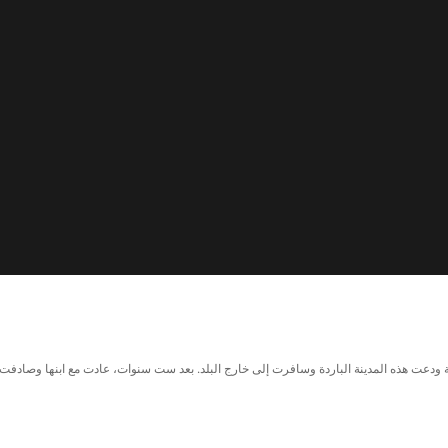
 أجل المال، أمينة ودعت هذه المدينة الباردة وسافرت إلى خارج البلد. بعد ست سنوات، عادت مع ابنها و