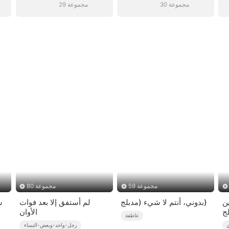
30 مجموعة
29 مجموعة
59 مجموعة
80 مجموعة
ن
بدوني، أنتم لا شيء (مدبلج)
لم أستفق إلا بعد فوات
س
الأوان
عاطفة
ي
رجل-واحد-وبعض-النساء