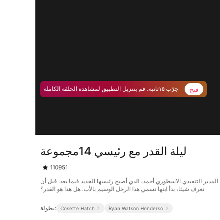
فتح
جرّب ١٥ثانية، قم بتنزيل التطبيق لمشاهدة الحلقة الكاملة
ليلة القدر مع رئيسي 14مجموعة
110951
صادفت المدير التنفيذي الاسطوري أحمد، الذي أصبح رئيسها الجديد فيما بعد. قبل أن
تعرف شيئا، بدأ ابنها تسمي هذا الرجل الوسيم بالأب. هل هذا هو القدر؟
بطولة:
Cosette Hatch
Ryan Watson Henderso