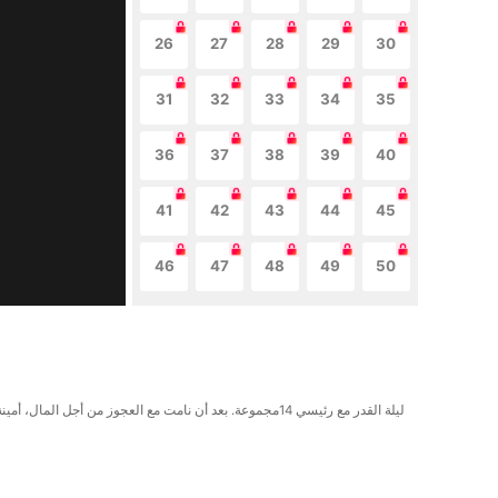
26
27
28
29
30
31
32
33
34
35
36
37
38
39
40
41
42
43
44
45
46
47
48
49
50
ليلة القدر مع رئيسي 14مجموعة. بعد أن نامت مع العجوز من