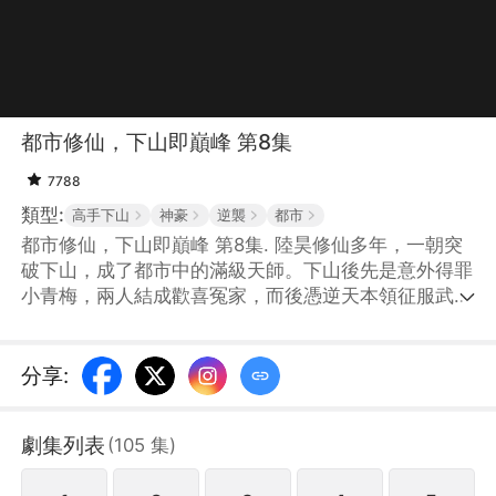
都市修仙，下山即巔峰 第8集
7788
類型:
高手下山
神豪
逆襲
都市
都市修仙，下山即巔峰 第8集. 陸昊修仙多年，一朝突
破下山，成了都市中的滿級天師。下山後先是意外得罪
小青梅，兩人結成歡喜冤家，而後憑逆天本領征服武道
女神，幫港城女富豪解決家族危機，陸昊週旋其中，又
被捲入中洲武道爭霸，最終橫掃一切，走上巔峰。
分享
:
劇集列表
(
105
集
)