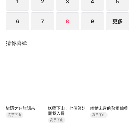
1
2
3
4
5
6
7
8
9
更多
猜你喜歡
龍隱之狂龍歸來
妖孽下山：七個師姐
離婚未遂的贅婿仙尊
寵我入骨
高手下山
高手下山
高手下山