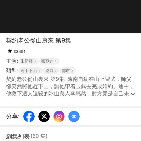
契約老公從山裏來 第9集
33491
主演:
朱新輝
張亞迪
類型:
高手下山
逆襲
都市
契約老公從山裏來 第9集. 陳南自幼在山上習武，師父
卻突然將他趕下山，讓他帶着玉佩去完成婚約。途中，
他救下遭人追殺的冰山美人李惠然，對方竟是自己未婚
妻的妹妹。到了李家，大小姐李惠寧當場悔婚，李惠然
卻主動提出替姐出嫁。兩人各有目的：陳南要完成師父
交代的任務，李惠然則想借婚事獲得爺爺重視，挽救自
分享
:
家公司，約定做契約夫妻、互不干涉。可隨着陳南屢次
將她從險境中救出，李惠然漸漸打破了約定，開始在意
劇集列表
(
60
集
)
起這個山裏來的男人。