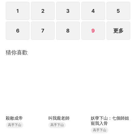
1
2
3
4
5
6
7
8
9
更多
猜你喜歡
殺敵成帝
叫我龐老師
妖孽下山：七個師姐
寵我入骨
高手下山
高手下山
高手下山