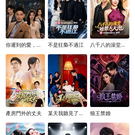
你遲到的愛，我拒收了
不是狂梟不過江
八千八的澡堂，她想天天泡
產房門外的丈夫
某天我聽見了你的心
狼王禁婚