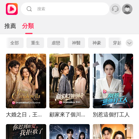
推薦
分類
全部
重生
虐戀
神醫
神豪
穿越
先
大婚之日，王子跪求我回頭
顧家來了個川妹子
別惹這個打工人