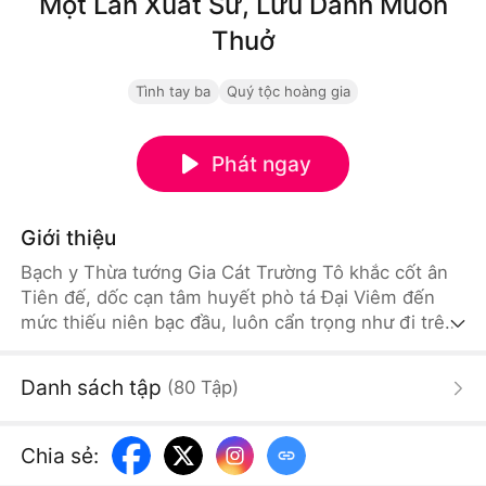
Một Lần Xuất Sư, Lưu Danh Muôn
Thuở
Tình tay ba
Quý tộc hoàng gia
Phát ngay
Giới thiệu
Bạch y Thừa tướng Gia Cát Trường Tô khắc cốt ân
Tiên đế, dốc cạn tâm huyết phò tá Đại Viêm đến
mức thiếu niên bạc đầu, luôn cẩn trọng như đi trên
băng mỏng. Nào ngờ Tân đế Tống Tích Tích vừa
lên ngôi đã sủng ái gian thần Tần Lãng, rắp tâm phế
Danh sách tập
(
80
Tập
)
bỏ vị trí của chàng. Lời hứa bao dung Nữ đế 100 lần
trước vong linh Tiên đế, nay chỉ còn lại 3 lần cuối
cùng. Khi cơ hội vụt tắt, cũng là lúc Trường Tô dứt
Chia sẻ
:
khoát từ quan, quay lưng rời đi, đoạn tuyệt nghĩa