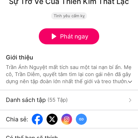
Sự Trở Về Của Thiên Kim Thất Lạc
Tình yêu cấm kỵ
Phát ngay
Giới thiệu
Trần Ánh Nguyệt mất tích sau một tai nạn bí ẩn. Mẹ
cô, Trần Diễm, quyết tâm tìm lại con gái nên đã gây
dựng nên tập đoàn lớn nhất thế giới và treo thưởng
khổng lồ. Cuối cùng, Trần Diễm nhận được manh
mối từ một phòng thí nghiệm. Nhưng khi đến nơi,
Danh sách tập
(
55
Tập
)
cô lại chứng kiến con gái mình bị những kẻ cơ hội
chà đạp. Tức giận và đau đớn, Trần Diễm thề sẽ
khiến tất cả phải trả giá đắt.
Chia sẻ
:
Có thể bạn sẽ thích