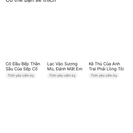
Cô Đầu Bếp Thần
Lạc Vào Sương
Kẻ Thù Của Anh
Sầu Của Sếp Cố
Mù, Đánh Mất Em
Trai Phải Lòng Tôi
Tình-yêu-cấm-kỵ
Tình-yêu-cấm-kỵ
Tình-yêu-cấm-kỵ