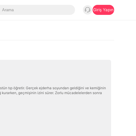
Giriş Yapın
 üstün tıp öğretir. Gerçek ejderha soyundan geldiğini ve kemiğinin
 bağ kurarken, geçmişinin izini sürer. Zorlu mücadelelerden sonra