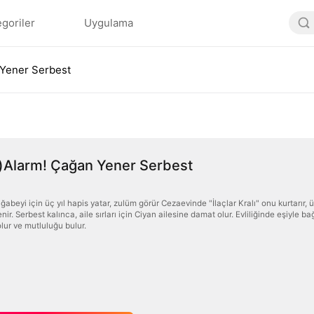
goriler
Uygulama
 Yener Serbest
ı)Alarm! Çağan Yener Serbest
abeyi için üç yıl hapis yatar, zulüm görür Cezaevinde "İlaçlar Kralı" onu kurtarır,
enir. Serbest kalınca, aile sırları için Ciyan ailesine damat olur. Evliliğinde eşiyle
 olur ve mutluluğu bulur.