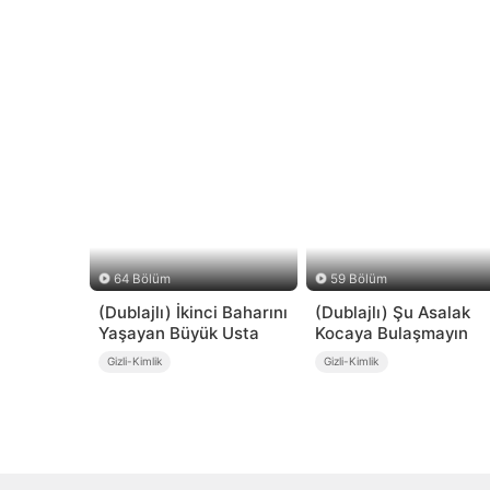
64 Bölüm
59 Bölüm
(Dublajlı) İkinci Baharını
(Dublajlı) Şu Asalak
Yaşayan Büyük Usta
Kocaya Bulaşmayın
Gizli-Kimlik
Gizli-Kimlik