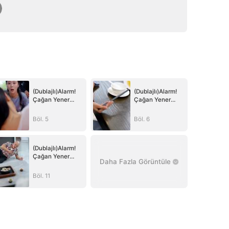
(Dublajlı)Alarm!
(Dublajlı)Alarm!
Çağan Yener
Çağan Yener
Serbest
Serbest
Böl. 5
Böl. 6
(Dublajlı)Alarm!
Çağan Yener
Daha Fazla Görüntüle
Serbest
Böl. 11