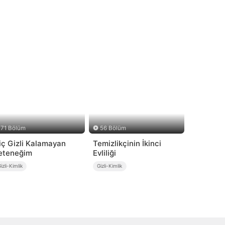
71 Bölüm
56 Bölüm
iç Gizli Kalamayan
Temizlikçinin İkinci
eteneğim
Evliliği
izli-Kimlik
Gizli-Kimlik