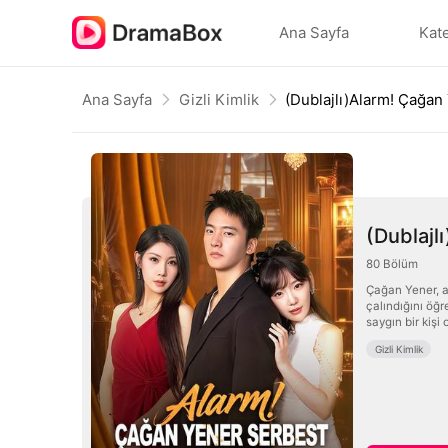
Ana Sayfa
Kate
Ana Sayfa
Gizli Kimlik
(Dublajlı)Alarm! Çağan
(Dublajl
80
Bölüm
Çağan Yener, ağ
çalındığını öğr
saygın bir kişi
Gizli Kimlik