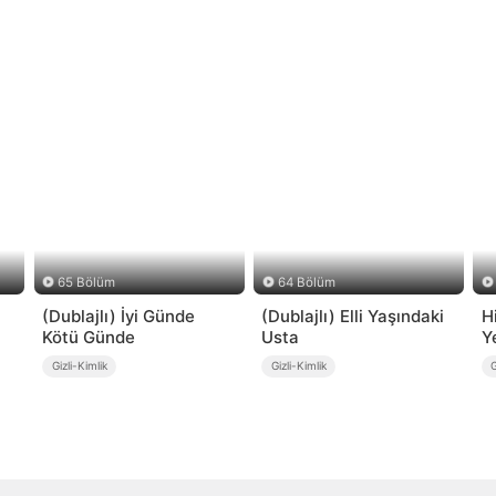
65 Bölüm
64 Bölüm
(Dublajlı) İyi Günde
(Dublajlı) Elli Yaşındaki
H
Kötü Günde
Usta
Y
Gizli-Kimlik
Gizli-Kimlik
G