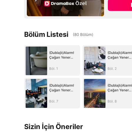
Bölüm Listesi
(
80
Bölüm
)
(Dublajlı)Alarm!
(Dublajlı)Alarm
Çağan Yener
Çağan Yener
Serbest
Serbest
Böl. 1
Böl. 2
(Dublajlı)Alarm!
(Dublajlı)Alarm
Çağan Yener
Çağan Yener
Serbest
Serbest
Böl. 7
Böl. 8
Sizin İçin Öneriler